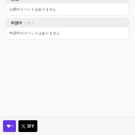
公開のイベントはありません
申請中
（ 0 ）
申請中のイベントはありません
話す
6