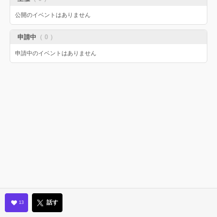
公開のイベントはありません
申請中
（ 0 ）
申請中のイベントはありません
話す
13