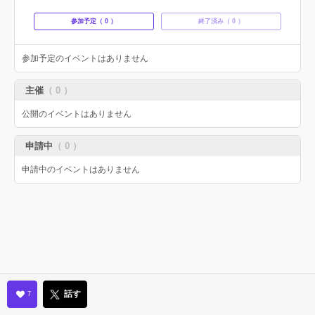
参加予定（ 0 ）
終了済み（ 0 ）
参加予定のイベントはありません
主催
（ 0 ）
公開のイベントはありません
申請中
（ 0 ）
申請中のイベントはありません
話す
7