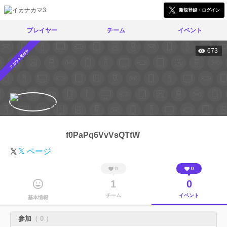
新規登録・ログイン
プレイヤー
チーム
イベント
673
スカウト受付中
f0PaPq6VvVsQTtW
𝕏 ページ
0
0
1
0
チーム
イベント
基本情報
参加
（ 0 ）