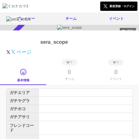
新規登録・ログイン
プレイヤー
チーム
イベント
706
スカウト受付中
sera_scope
𝕏 ページ
0
0
0
0
チーム
イベント
基本情報
ガチエリア
ガチヤグラ
ガチホコ
ガチアサリ
フレンドコー
ド