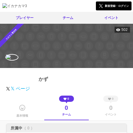
新規登録・ログイン
プレイヤー
チーム
イベント
502
スカウト受付中
かず
𝕏 ページ
0
0
0
0
チーム
イベント
基本情報
所属中
（ 0 ）