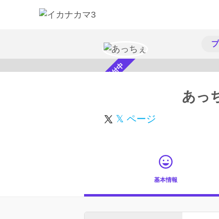
プ
スカウト受付中
あっ
𝕏 ページ
基本情報