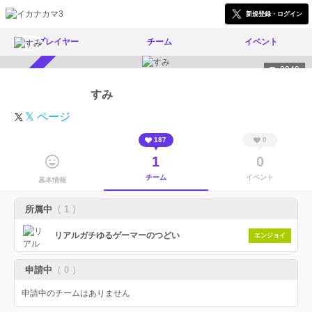
新規登録・ログイン
プレイヤー
チーム
イベント
2049
スカウト受付中
すみ
𝕏 ページ
187
0
1
0
チーム
イベント
基本情報
所属中
（ 1 ）
リアルガチゆるゲーマーのつどい
エンジョイ
申請中
（ 0 ）
申請中のチームはありません