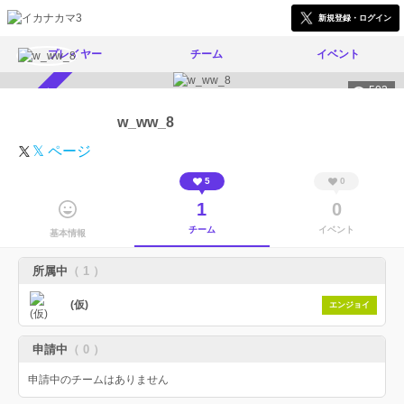
新規登録・ログイン
プレイヤー
チーム
イベント
503
スカウト受付中
w_ww_8
𝕏 ページ
5
0
1
0
チーム
イベント
基本情報
所属中
（ 1 ）
(仮)
エンジョイ
申請中
（ 0 ）
申請中のチームはありません