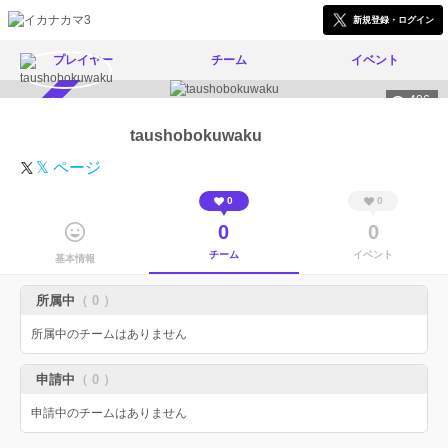
新規登録・ログイン
プレイヤー
チーム
イベント
406
スカウト受付中
taushobokuwaku
𝕏 ページ
0
0
0
0
チーム
イベント
基本情報
所属中
（ 0 ）
所属中のチームはありません
申請中
（ 0 ）
申請中のチームはありません