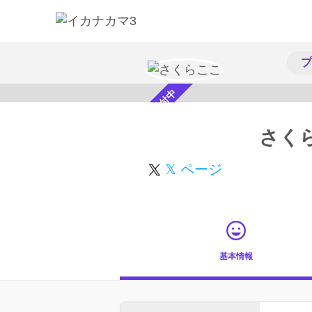
プ
スカウト受付中
さく
𝕏 ページ
基本情報