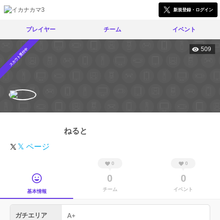
新規登録・ログイン
プレイヤー
チーム
イベント
509
スカウト受付中
ねると
𝕏 ページ
0
0
0
0
チーム
イベント
基本情報
ガチエリア
A+