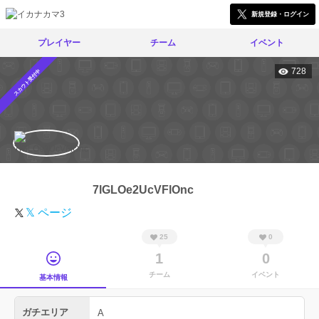
新規登録・ログイン
プレイヤー
チーム
イベント
728
スカウト受付中
7lGLOe2UcVFlOnc
𝕏 ページ
25
0
1
0
チーム
イベント
基本情報
ガチエリア
A