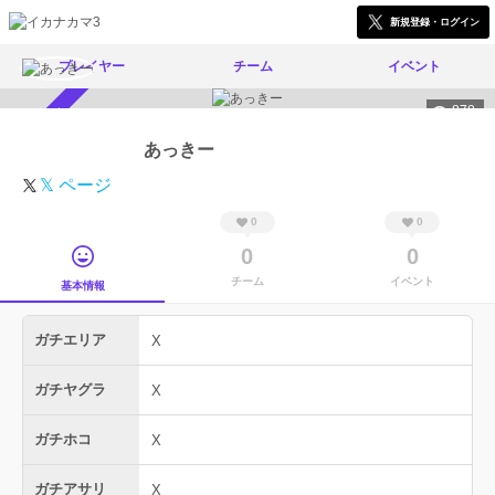
新規登録・ログイン
プレイヤー
チーム
イベント
878
スカウト受付中
あっきー
𝕏 ページ
0
0
0
0
チーム
イベント
基本情報
ガチエリア
X
ガチヤグラ
X
ガチホコ
X
ガチアサリ
X