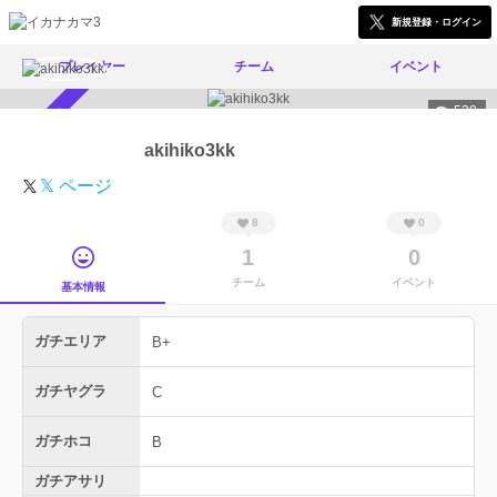
新規登録・ログイン
プレイヤー
チーム
イベント
520
スカウト受付中
akihiko3kk
𝕏 ページ
8
0
1
0
チーム
イベント
基本情報
ガチエリア
B+
ガチヤグラ
C
ガチホコ
B
ガチアサリ