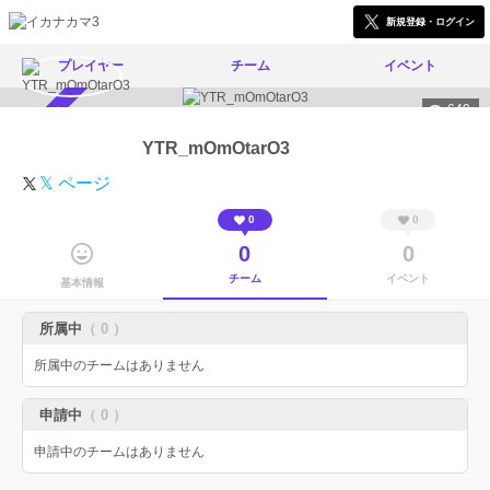
新規登録・ログイン
プレイヤー
チーム
イベント
649
スカウト受付中
YTR_mOmOtarO3
𝕏 ページ
0
0
0
0
チーム
イベント
基本情報
所属中
（ 0 ）
所属中のチームはありません
申請中
（ 0 ）
申請中のチームはありません