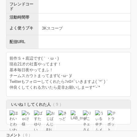
フレンドコー
ド
活動時間帯
よく使うブキ
3Kスコープ
配信URL
前作Ｓ＋底辺です(｀・ω・)
現在21才の社畜やってます！
基本毎日夜やってまふ！
チームスカウトまってます\( ･ω･ )/
Twitterもフォローしてくれたらﾌｫﾛﾊﾞいきますよ( ˊ꒳ˋ ) ᐝ
仲良くしてくれる方いたら是非お願いしまーす*ˊᵕˋ*
いいね！してくれた人
（ 9 ）
コメント
（ 0 ）