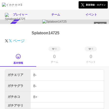
新規登録・ログイン
プレイヤー
チーム
イベント
621
スカウト受付中
Splatoon14725
𝕏 ページ
0
0
0
0
チーム
イベント
基本情報
ガチエリア
B-
ガチヤグラ
B-
ガチホコ
B+
ガチアサリ