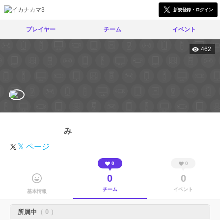
新規登録・ログイン
プレイヤー
チーム
イベント
462
み
𝕏 ページ
0
0
0
0
チーム
イベント
基本情報
所属中
（ 0 ）