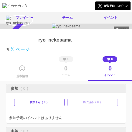
新規登録・ログイン
プレイヤー
チーム
イベント
639
スカウト受付中
ryo_nekosama
𝕏 ページ
0
0
0
0
チーム
イベント
基本情報
参加
（ 0 ）
参加予定（ 0 ）
終了済み（ 0 ）
参加予定のイベントはありません
主催
（ 0 ）