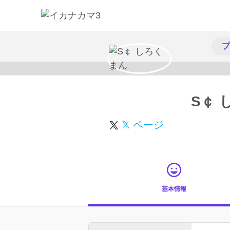
プ
S￠ 
𝕏 ページ
基本情報