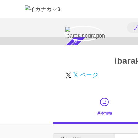
プ
スカウト受付中
ibara
𝕏 ページ
基本情報