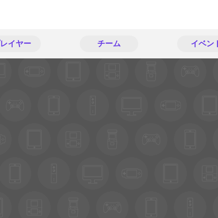
レイヤー
チーム
イベン