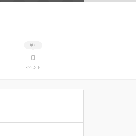
0
0
イベント