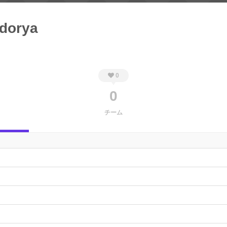
dorya
0
0
チーム