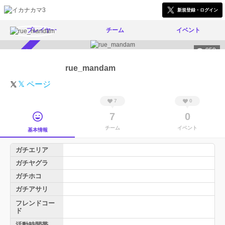
新規登録・ログイン
プレイヤー
チーム
イベント
859
スカウト受付中
rue_mandam
𝕏 ページ
7
0
7
0
チーム
イベント
基本情報
ガチエリア
ガチヤグラ
ガチホコ
ガチアサリ
フレンドコー
ド
活動時間帯