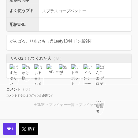
よく使うブキ
スプラスコープベントー
配信URL
がんばる。りあとも→@Leafy1344 ドン勝9杯
いいね！してくれた人
（ 8 ）
コメント
（ 0 ）
コメントするにはログインが必要です
HOME
>
プレイヤー一覧
> プレイヤー詳細
話す
8