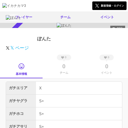
新規登録・ログイン
プレイヤー
チーム
イベント
901
スカウト受付中
ぽんた
𝕏 ページ
0
0
0
0
チーム
イベント
基本情報
ガチエリア
X
ガチヤグラ
S+
ガチホコ
S+
ガチアサリ
S+