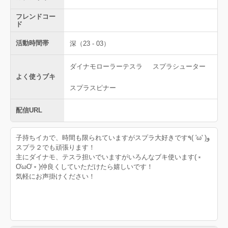
フレンドコー
ド
活動時間帯
深（23 - 03）
ダイナモローラーテスラ
スプラシューター
よく使うブキ
スプラスピナー
配信URL
子持ちイカで、時間も限られていますがスプラ大好きです٩( 'ω' )و
スプラ２でも頑張ります！
主にダイナモ、テスラ担いでいますがいろんなブキ使います(﹡
ƠωƠ﹡)仲良くしていただけたら嬉しいです！
気軽にお声掛けください！