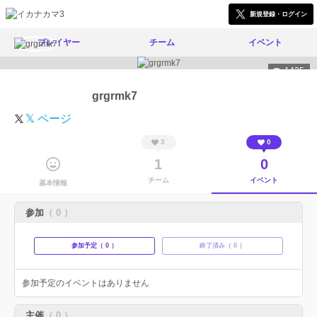
新規登録・ログイン
プレイヤー
チーム
イベント
1435
grgrmk7
𝕏 ページ
3
0
1
0
チーム
イベント
基本情報
参加
（ 0 ）
参加予定（ 0 ）
終了済み（ 0 ）
参加予定のイベントはありません
主催
（ 0 ）