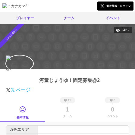
新規登録・ログイン
プレイヤー
チーム
イベント
1462
スカウト受付中
河童じょうゆ！固定募集@2
𝕏 ページ
11
0
1
0
チーム
イベント
基本情報
ガチエリア