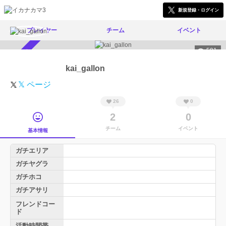
新規登録・ログイン
プレイヤー
チーム
イベント
591
スカウト受付中
kai_gallon
𝕏 ページ
26
0
2
0
チーム
イベント
基本情報
ガチエリア
ガチヤグラ
ガチホコ
ガチアサリ
フレンドコー
ド
活動時間帯