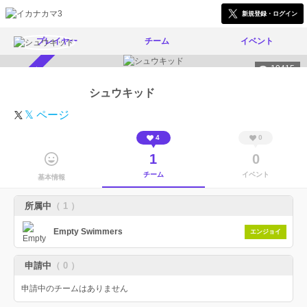
新規登録・ログイン
プレイヤー
チーム
イベント
10415
スカウト受付中
シュウキッド
𝕏 ページ
4
0
1
0
チーム
イベント
基本情報
所属中
（ 1 ）
Empty Swimmers
エンジョイ
申請中
（ 0 ）
申請中のチームはありません