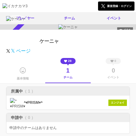
新規登録・ログイン
プレイヤー
チーム
イベント
634
スカウト受付中
ケーニャ
𝕏 ページ
28
0
1
0
チーム
イベント
基本情報
所属中
（ 1 ）
꒫▾PRISM▾꒫
エンジョイ
申請中
（ 0 ）
申請中のチームはありません