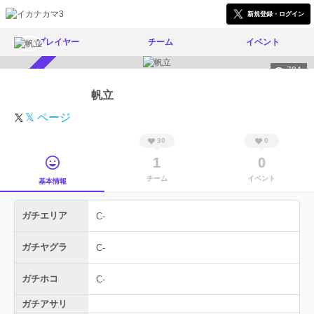
新規登録・ログイン
プレイヤー
チーム
イベント
794
スカウト受付中
帆立
𝕏 ページ
30
0
1
0
チーム
イベント
基本情報
ガチエリア
C-
ガチヤグラ
C-
ガチホコ
C-
ガチアサリ