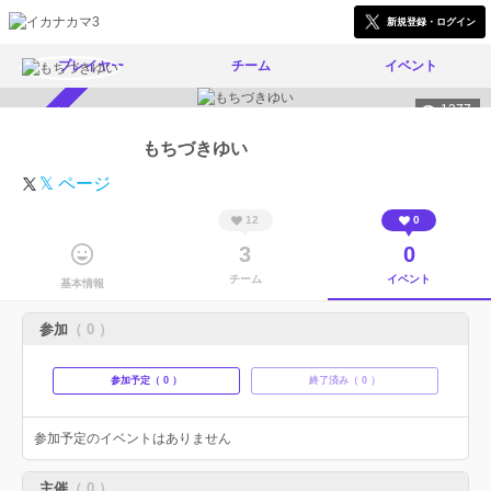
新規登録・ログイン
プレイヤー
チーム
イベント
1377
スカウト受付中
もちづきゆい
𝕏 ページ
12
0
3
0
チーム
イベント
基本情報
参加
（ 0 ）
参加予定（ 0 ）
終了済み（ 0 ）
参加予定のイベントはありません
主催
（ 0 ）