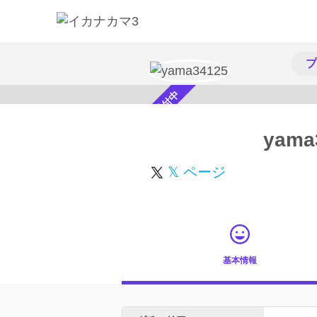
プ
スカウト受付中
yama
𝕏 ページ
基本情報