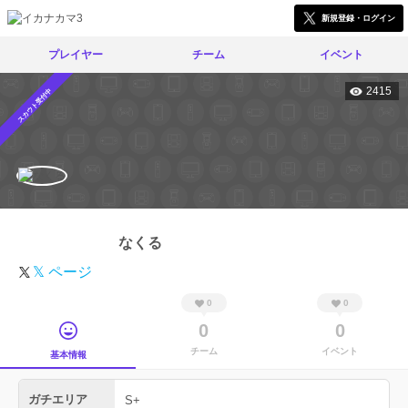
新規登録・ログイン
プレイヤー
チーム
イベント
2415
スカウト受付中
なくる
𝕏 ページ
0
0
0
0
チーム
イベント
基本情報
ガチエリア
S+