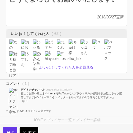
2018/05/27更新
いいね！してくれた人
（ 62 ）
いいね！してくれた人を全員見る
コメント
（ 1 ）
デイトナチャンネル
2018年3月25日 14時28分
宜しくお願い致します(*☻-☻*)YouTubeでスプラやマリカの視聴者参加型のライブ配
信してます(=´∀｀)人(´∀｀=) ツイッターもやってますので仲良くして下さいね
0
コメントするにはログインが必要です
HOME
>
プレイヤー一覧
> プレイヤー詳細
話す
62