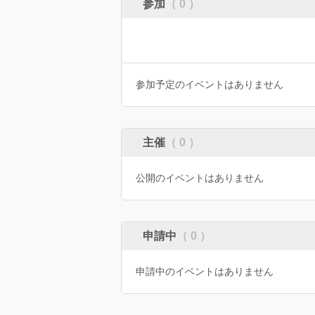
参加
（ 0 ）
参加予定のイベントはありません
主催
（ 0 ）
公開のイベントはありません
申請中
（ 0 ）
申請中のイベントはありません