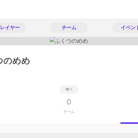
レイヤー
チーム
イベン
つのめめ
0
0
チーム