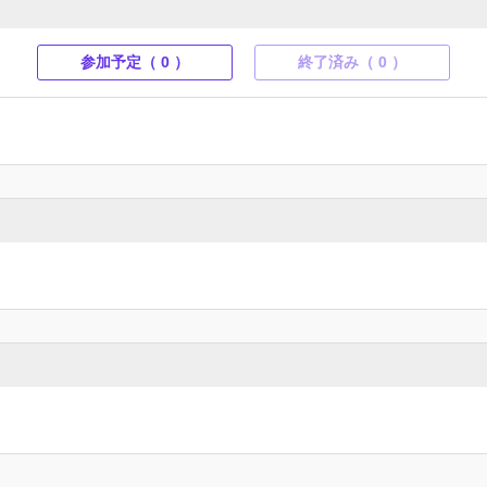
参加予定（ 0 ）
終了済み（ 0 ）