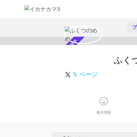
プ
スカウト受付中
ふく
𝕏 ページ
基本情報