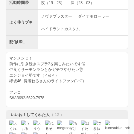
活動時間帯
夜（19 - 23）
深（23 - 03）
ノヴァブラスター
ダイナモローラー
よく使うブキ
ハイドラントカスタム
配信URL
マンメンミ！
前作に引き続きスプラ2を楽しみたいです🤔
仲良くサーモンランとかガチマやりたい👌
エンジョイ勢です（＾ω＾）
欅坂46 長濱ねるさんのライトファン(ﾟωﾟ)
フレコ
SW-3692-5629-7978
いいね！してくれた人
（ 12 ）