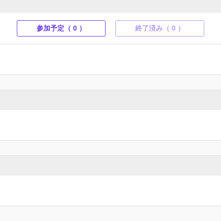
参加予定（ 0 ）
終了済み（ 0 ）