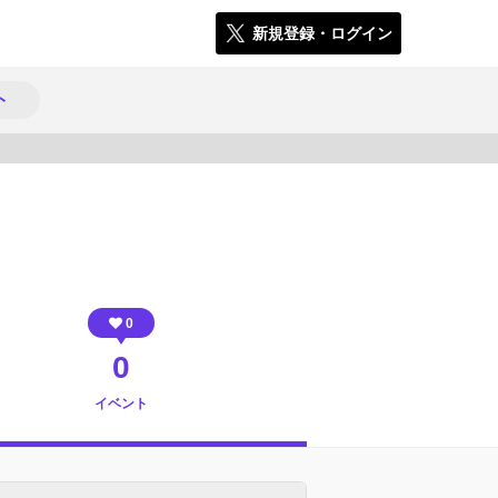
新規登録・ログイン
ト
3270
0
0
イベント