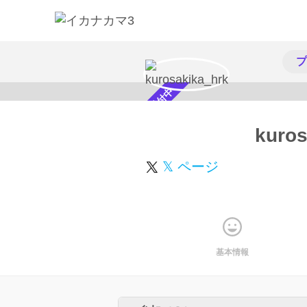
プ
スカウト受付中
kuros
𝕏 ページ
基本情報