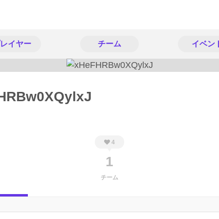
レイヤー
チーム
イベン
HRBw0XQylxJ
4
1
チーム