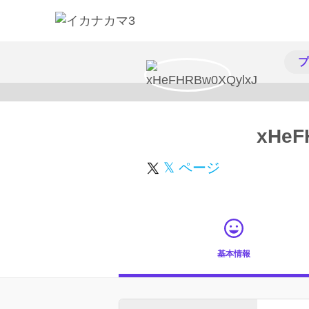
プ
xHeF
𝕏 ページ
基本情報