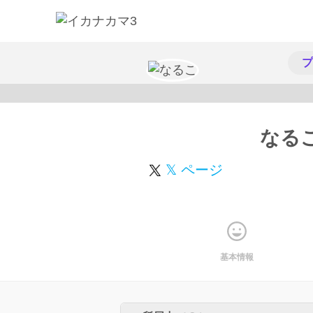
プ
なる
𝕏 ページ
基本情報