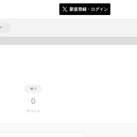
新規登録・ログイン
ト
1317
0
0
イベント