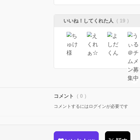
いいね！してくれた人
（ 19 ）
コメント
（ 0 ）
コメントするにはログインが必要です