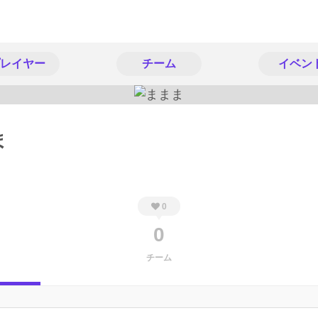
レイヤー
チーム
イベン
ま
0
0
チーム