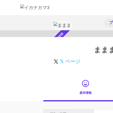
プ
スカウト受付中
まま
𝕏 ページ
基本情報