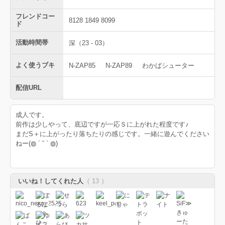
フレンドコー
8128 1849 8099
ド
活動時間帯
深（23 - 03）
よく使うブキ
N-ZAP85
N-ZAP89
わかばシューター
配信URL
成人です。
前作は少しやって、底辺ですが一応Ｓに上がれた程度です♪
まだS＋に上がったり落ちたりの感じです。一緒に遊んでください
ねー(◍ ´ ˘ ` ◍)
いいね！してくれた人
（ 13 ）