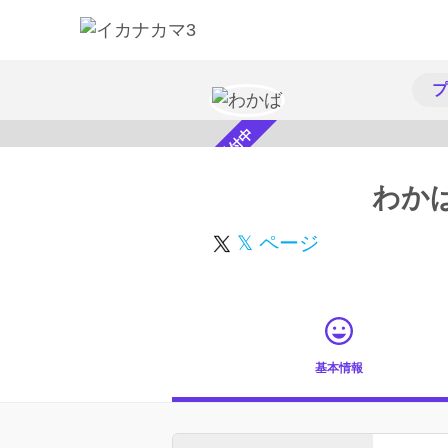
プ
スカウト受付中
わか
𝕏 ページ
基本情報