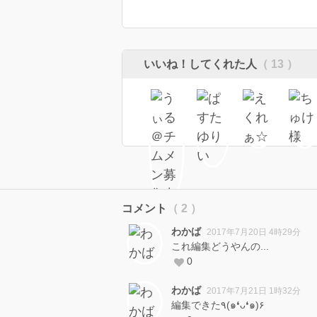
いいね！してくれた人
（ 13 ）
コメント
（ 2 ）
わかば
2017年7月20日 4時29分
これ編集どうやんの...
0
わかば
2017年7月21日 1時32分
編集できた٩(๑❛ᴗ❛๑)۶