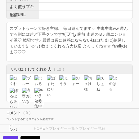
よく使うブキ
配信URL
スプラトゥーン大好き主婦。 毎日遊んでます♡ 中毒中毒ww 遊ん
でる割には超ど下手クソです٩(ˊᗜˋ*)و 腕前 永遠のＢ♪ 超エンジョ
イ派♡ 戦犯です♪ 最近は皆に迷惑にならない様に(たまに)練習し
ています(｡･ω･｡) 教えてくれる方大歓迎 よろしくね☆☆ familyお
ま♡♡♡
いいね！してくれた人
（ 12 ）
コメント
（ 0 ）
コメントするにはログインが必要です
HOME
>
プレイヤー一覧
> プレイヤー詳細