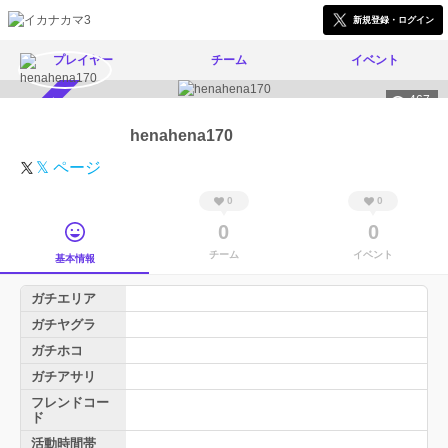
新規登録・ログイン
プレイヤー
チーム
イベント
467
スカウト受付中
henahena170
𝕏 ページ
0
0
0
0
チーム
イベント
基本情報
ガチエリア
ガチヤグラ
ガチホコ
ガチアサリ
フレンドコー
ド
活動時間帯