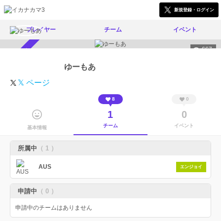
新規登録・ログイン
プレイヤー
チーム
イベント
667
スカウト受付中
ゆーもあ
𝕏 ページ
8
0
1
0
チーム
イベント
基本情報
所属中
（ 1 ）
AUS
エンジョイ
申請中
（ 0 ）
申請中のチームはありません