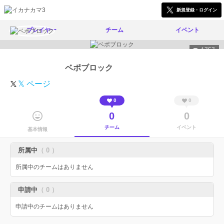
新規登録・ログイン
プレイヤー
チーム
イベント
1757
ベポブロック
𝕏 ページ
0
0
0
0
チーム
イベント
基本情報
所属中
（ 0 ）
所属中のチームはありません
申請中
（ 0 ）
申請中のチームはありません