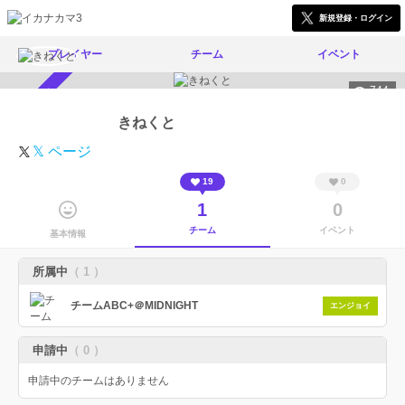
新規登録・ログイン
プレイヤー
チーム
イベント
744
スカウト受付中
きねくと
𝕏 ページ
19
0
1
0
チーム
イベント
基本情報
所属中
（ 1 ）
チームABC+＠MIDNIGHT
エンジョイ
申請中
（ 0 ）
申請中のチームはありません