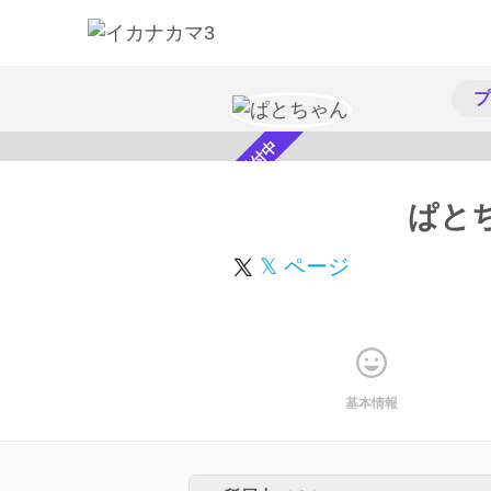
プ
スカウト受付中
ぱと
𝕏 ページ
基本情報