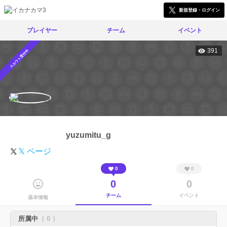
新規登録・ログイン
プレイヤー
チーム
イベント
391
スカウト受付中
yuzumitu_g
𝕏 ページ
0
0
0
0
チーム
イベント
基本情報
所属中
（ 0 ）