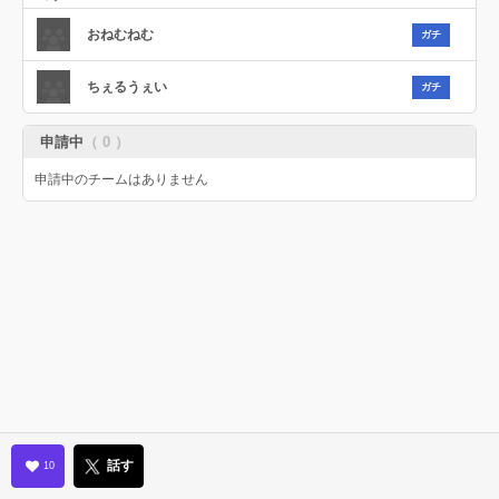
おねむねむ
ガチ
ちぇるうぇい
ガチ
申請中
（ 0 ）
申請中のチームはありません
話す
10