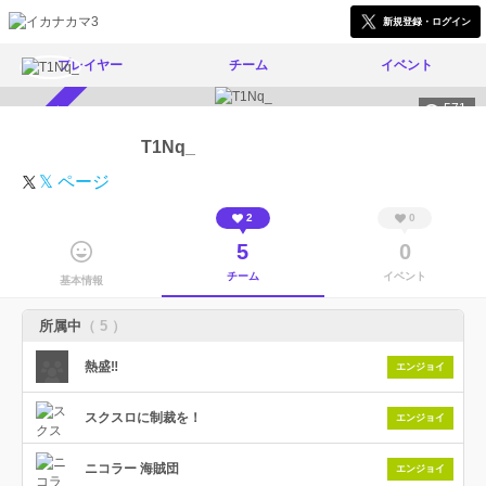
新規登録・ログイン
プレイヤー
チーム
イベント
571
スカウト受付中
T1Nq_
𝕏 ページ
2
0
5
0
チーム
イベント
基本情報
所属中
（ 5 ）
熱盛‼︎
エンジョイ
スクスロに制裁を！
エンジョイ
ニコラー 海賊団
エンジョイ