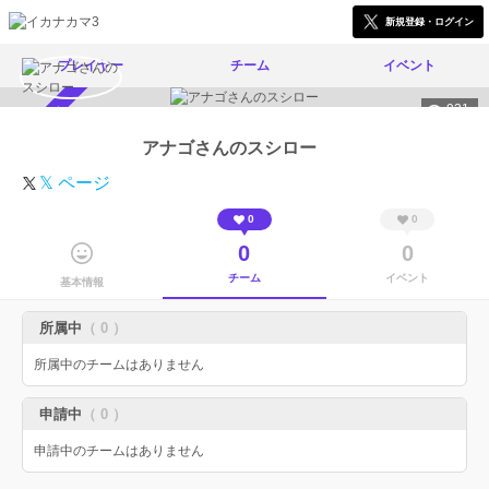
新規登録・ログイン
プレイヤー
チーム
イベント
931
スカウト受付中
アナゴさんのスシロー
𝕏 ページ
0
0
0
0
チーム
イベント
基本情報
所属中
（ 0 ）
所属中のチームはありません
申請中
（ 0 ）
申請中のチームはありません