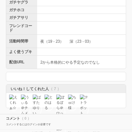
ガチヤグラ
ガチホコ
ガチアサリ
フレンドコー
ド
活動時間帯
夜（19 - 23）
深（23 - 03）
よく使うブキ
配信URL
2から本格的にやる予定なのでなし
いいね！してくれた人
（ 7 ）
コメント
（ 0 ）
コメントするにはログインが必要です